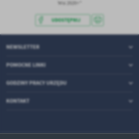
treści w postaci wiadomości, ofert, komunikatów mediów
Wsi 2020+”
społecznościowych.
UDOSTĘPNIJ
NEWSLETTER
POMOCNE LINKI
GODZINY PRACY URZĘDU
KONTAKT