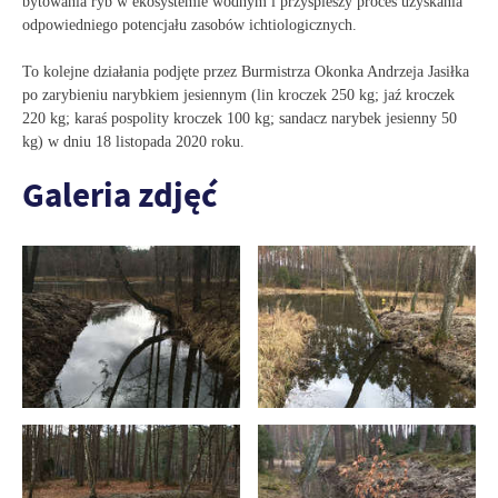
bytowania ryb w ekosystemie wodnym i przyspieszy proces uzyskania
odpowiedniego potencjału zasobów ichtiologicznych.
To kolejne działania podjęte przez Burmistrza Okonka Andrzeja Jasiłka
po zarybieniu narybkiem jesiennym (lin kroczek 250 kg; jaź kroczek
220 kg; karaś pospolity kroczek 100 kg; sandacz narybek jesienny 50
kg) w dniu 18 listopada 2020 roku.
Galeria zdjęć