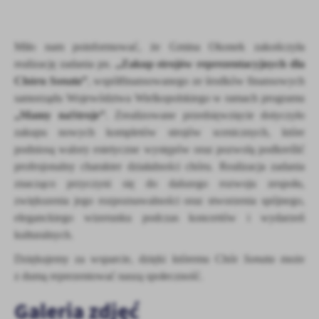
treści.
Dzięki tym plikom cookies możemy zapewnić Ci większy komfort
Więcej
korzystania z funkcjonalności naszej strony poprzez dopasowanie
Miło nam poinformować, że Gmina Okonek zakończyła
jej do Twoich indywidualnych preferencji. Wyrażenie zgody na
realizację zadania pn.
„Zakup strojów reprezentacyjnych dla
funkcjonalne i personalizacyjne pliki cookies gwarantuje
Analityczne
Chóru
Sonata
”
, współfinansowanego ze środków finansowych
dostępność większej ilości funkcji na stronie.
samorządu Województwa Wielkopolskiego w ramach programu
Analityczne pliki cookies pomagają nam rozwijać się i
dostosowywać do Twoich potrzeb.
„Mamy naStroje”
. Zrealizowane przedsięwzięcie dotyczyło
zakupu nowych kompletów strojów scenicznych, które
Cookies analityczne pozwalają na uzyskanie informacji w zakresie
Więcej
wykorzystywania witryny internetowej, miejsca oraz częstotliwości,
podniosą walory estetyczne występów oraz pozwolą podkreślić
z jaką odwiedzane są nasze serwisy www. Dane pozwalają nam na
profesjonalny charakter działalności chóru. Realizacja zadania
ocenę naszych serwisów internetowych pod względem ich
Reklamowe
znacząco przyczyni się do dalszego rozwoju zespołu,
popularności wśród użytkowników. Zgromadzone informacje są
zwiększenia jego rozpoznawalności oraz stworzenia spójnego,
Dzięki reklamowym plikom cookies prezentujemy Ci najciekawsze
przetwarzane w formie zanonimizowanej. Wyrażenie zgody na
eleganckiego wizerunku podczas koncertów i wydarzeń
informacje i aktualności na stronach naszych partnerów.
analityczne pliki cookies gwarantuje dostępność wszystkich
kulturalnych.
funkcjonalności.
Promocyjne pliki cookies służą do prezentowania Ci naszych
Więcej
komunikatów na podstawie analizy Twoich upodobań oraz Twoich
Dziękujemy za wsparcie, dzięki któremu Chór
Sonata
może
zwyczajów dotyczących przeglądanej witryny internetowej. Treści
z dumą reprezentować naszą społeczność.
promocyjne mogą pojawić się na stronach podmiotów trzecich lub
firm będących naszymi partnerami oraz innych dostawców usług.
Galeria zdjęć
Firmy te działają w charakterze pośredników prezentujących nasze