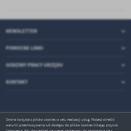
NEWSLETTER
POMOCNE LINKI
GODZINY PRACY URZĘDU
KONTAKT
Strona korzysta z plików cookies w celu realizacji usług. Możesz określić
Odwiedzin: 545403
warunki przechowywania lub dostępu do plików cookies klikając przycisk
Ustawienia. Aby dowiedzieć się więcej zachęcamy do zapoznania się z