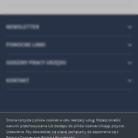
NEWSLETTER
POMOCNE LINKI
GODZINY PRACY URZĘDU
KONTAKT
Strona korzysta z plików cookies w celu realizacji usług. Możesz określić
Odwiedzin: 545360
warunki przechowywania lub dostępu do plików cookies klikając przycisk
Ustawienia. Aby dowiedzieć się więcej zachęcamy do zapoznania się z
Polityką Cookies oraz Polityką Prywatności.