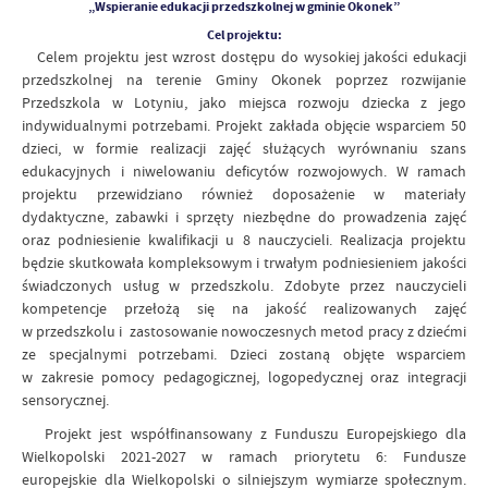
„Wspieranie edukacji przedszkolnej w gminie Okonek”
Cel projektu:
Celem projektu jest wzrost dostępu do wysokiej jakości edukacji
przedszkolnej na terenie Gminy Okonek poprzez rozwijanie
Przedszkola w Lotyniu, jako miejsca rozwoju dziecka z jego
indywidualnymi potrzebami. Projekt zakłada objęcie wsparciem 50
dzieci, w formie realizacji zajęć służących wyrównaniu szans
edukacyjnych i niwelowaniu deficytów rozwojowych. W ramach
projektu przewidziano również doposażenie w materiały
dydaktyczne, zabawki i sprzęty niezbędne do prowadzenia zajęć
oraz podniesienie kwalifikacji u 8 nauczycieli. Realizacja projektu
będzie skutkowała kompleksowym i trwałym podniesieniem jakości
świadczonych usług w przedszkolu. Zdobyte przez nauczycieli
kompetencje przełożą się na jakość realizowanych zajęć
w przedszkolu i zastosowanie nowoczesnych metod pracy z dziećmi
ze specjalnymi potrzebami. Dzieci zostaną objęte wsparciem
w zakresie pomocy pedagogicznej, logopedycznej oraz integracji
sensorycznej.
Projekt jest współfinansowany z Funduszu Europejskiego dla
Wielkopolski 2021-2027 w ramach priorytetu 6: Fundusze
europejskie dla Wielkopolski o silniejszym wymiarze społecznym.