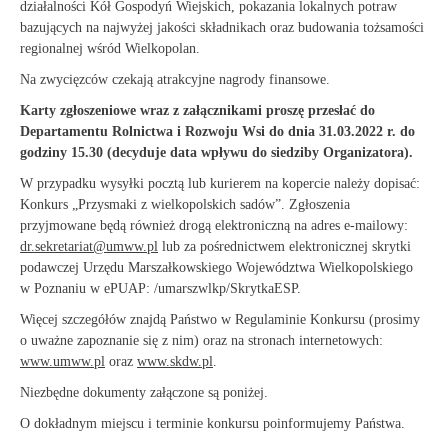
działalności Kół Gospodyń Wiejskich, pokazania lokalnych potraw
bazujących na najwyżej jakości składnikach oraz budowania tożsamości
regionalnej wśród Wielkopolan.
Na zwycięzców czekają atrakcyjne nagrody finansowe.
Karty zgłoszeniowe wraz z załącznikami proszę przesłać do
Departamentu Rolnictwa i Rozwoju Wsi do dnia 31.03.2022 r. do
godziny 15.30
(decyduje data wpływu do siedziby Organizatora).
W przypadku wysyłki pocztą lub kurierem na kopercie należy dopisać:
Konkurs „Przysmaki z wielkopolskich sadów”. Zgłoszenia
przyjmowane będą również drogą elektroniczną na adres e-mailowy:
dr.sekretariat@umww.pl
lub za pośrednictwem elektronicznej skrytki
podawczej Urzędu Marszałkowskiego Województwa Wielkopolskiego
w Poznaniu w ePUAP: /umarszwlkp/SkrytkaESP.
Więcej szczegółów znajdą Państwo w Regulaminie Konkursu (prosimy
o uważne zapoznanie się z nim) oraz na stronach internetowych:
www.umww.pl
oraz
www.skdw.pl
.
Niezbędne dokumenty załączone są poniżej.
O dokładnym miejscu i terminie konkursu poinformujemy Państwa.