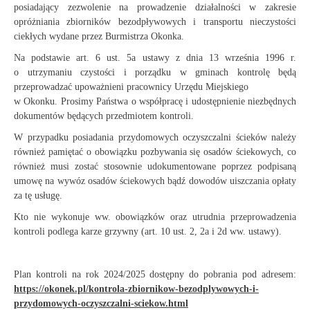
posiadający zezwolenie na prowadzenie działalności w zakresie
opróżniania zbiorników bezodpływowych i transportu nieczystości
ciekłych wydane przez Burmistrza Okonka.
Na podstawie art. 6 ust. 5a ustawy z dnia 13 września 1996 r.
o utrzymaniu czystości i porządku w gminach kontrolę będą
przeprowadzać upoważnieni pracownicy Urzędu Miejskiego
w Okonku. Prosimy Państwa o współpracę i udostępnienie niezbędnych
dokumentów będących przedmiotem kontroli.
W przypadku posiadania przydomowych oczyszczalni ścieków należy
również pamiętać
o obowiązku pozbywania się osadów ściekowych, co
również musi zostać stosownie udokumentowane poprzez podpisaną
umowę na wywóz osadów ściekowych bądź dowodów uiszczania opłaty
za tę usługę.
Kto nie wykonuje ww. obowiązków oraz utrudnia przeprowadzenia
kontroli podlega karze grzywny (art. 10 ust. 2, 2a i 2d ww. ustawy).
Plan kontroli na rok 2024/2025 dostępny do pobrania pod adresem:
https://okonek.pl/kontrola-zbiornikow-bezodplywowych-i-
przydomowych-oczyszczalni-sciekow.html