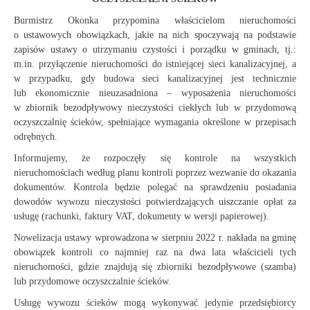
Burmistrz Okonka przypomina właścicielom nieruchomości
o ustawowych obowiązkach, jakie na nich spoczywają na podstawie
zapisów ustawy o utrzymaniu czystości i porządku w gminach, tj.:
m.in. przyłączenie nieruchomości do istniejącej sieci kanalizacyjnej,
a
w przypadku, gdy budowa sieci kanalizacyjnej jest technicznie
lub ekonomicznie nieuzasadniona – wyposażenia nieruchomości
w zbiornik bezodpływowy nieczystości ciekłych lub w przydomową
oczyszczalnię ścieków, spełniające wymagania określone
w przepisach
odrębnych.
Informujemy, że rozpoczęły się kontrole na wszystkich
nieruchomościach według planu kontroli poprzez wezwanie do okazania
dokumentów. Kontrola będzie polegać na sprawdzeniu posiadania
dowodów wywozu nieczystości potwierdzających uiszczanie opłat za
usługę (rachunki, faktury VAT, dokumenty w wersji papierowej).
Nowelizacja ustawy wprowadzona w sierpniu 2022 r. nakłada na gminę
obowiązek kontroli
co najmniej raz na dwa lata właścicieli tych
nieruchomości, gdzie znajdują się zbiorniki bezodpływowe (szamba)
lub przydomowe oczyszczalnie ścieków.
Usługę wywozu ścieków mogą wykonywać jedynie przedsiębiorcy